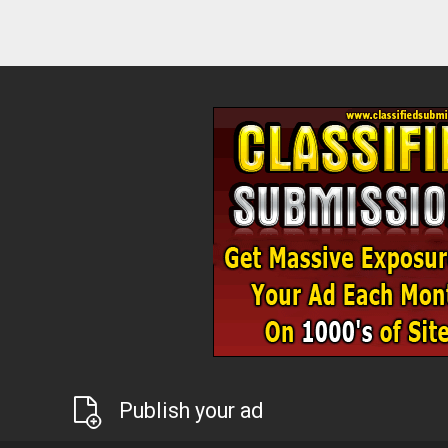
Publish your ad