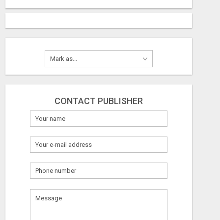
CONTACT PUBLISHER
What
to
BUSINESS BROKERS WANTED - HELP BUSINESS OWNERS IMPROVE GROWTH & PROFIT
sell