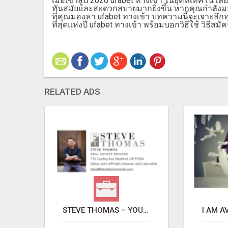
เมื่อเข้าสู่ปี 2026 ufabet ทางเข้า ในยุคที่เทคโน
ทันสมัยและสะดวกสบายมากยิ่งขึ้น หากคุณกำลังม
ที่คุณมองหา ufabet ทางเข้า บทความนี้จะเจาะลึก
ที่สุดแห่งปี ufabet ทางเข้า พร้อมบอกวิธีใช้ วิธีสมั
RELATED ADS
BUSINESS BROKERS WANTED - HELP BUSINESS OWNERS IMPROVE GROWTH & PROFIT
STEVE THOMAS – YOUR EXPERT GUIDE TO MEDFORD HOMES AND PROPERTIES