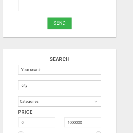
Free
Free
What
to
August 6, 2026
August 6, 2026
buy
SEND
Stuff
Name
SEARCH
City
Fill
PRICE