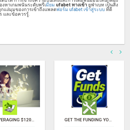
โลยีเติบโต การเข้าถึงความบันเทิงและการเดิมพันออนไลน์ก็ต้อง
องหาเกมพนันระดับพรีเ
มียม
ufabet ทางเข้า
ยูฟ่าเบท เป็นสิ่ง
ทุกแง่มุมของการเข้าถึงแพลต
ฟอร์ม
ufabet เข้าสู่ระบบ
ที่ดี
คร และข้อควรรู้.
I AM AVERAGING $1200-$1400 A WEEK
GET THE FUNDING YOUR BUSINESS NEEDS TODAY!!!