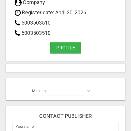
Company
Register date: April 20, 2026
5003503510
5003503510
PROFILE
CONTACT PUBLISHER