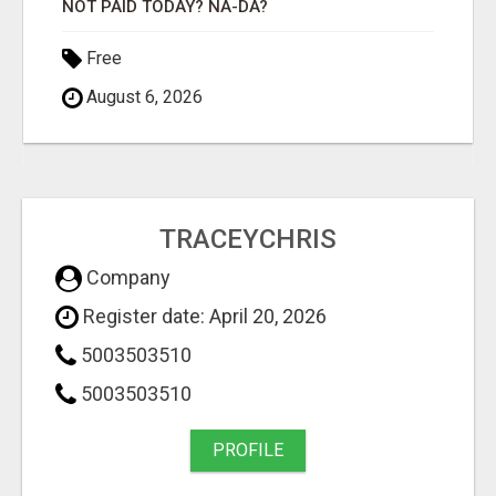
OFFLINE ADVERTISING FOR YOUR ONLINE OFFERS! EXPLORE YOUR BUSINESS FAST!
Free
August 6, 2026
TRACEYCHRIS
Company
Register date: April 20, 2026
5003503510
5003503510
PROFILE