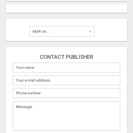
CONTACT PUBLISHER
What
to
sell
What
to